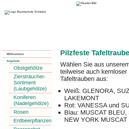
Pilzfeste Tafeltraub
Willkommen
Angebote
Wählen Sie aus unserem 
Obstgehölze
teilweise auch kernloser
Ziersträucher-
Tafeltrauben aus:
Sortiment
(Laubgehölze)
Weiß:
GLENORA
,
SUZ
LAKEMONT
Koniferen
(Nadelgehölze)
Rot:
VANESSA
und
S
Blau:
MUSCAT
BLEU
,
Rosen
NEW
YORK
MUSCAT
Erdbeerpflanzen